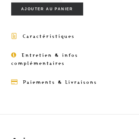
KYLY
AJOUTER AU PANIER
(mix
de
2
Caractéristiques
coloris)
-
Entretien & infos
Serviettes
complémentaires
de
table
en
Paiements & Livraisons
coton
38x38