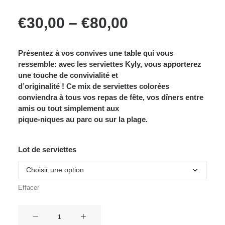
Price
€
30,00
–
€
80,00
range:
€30,00
through
€80,00
Présentez à vos convives une table qui vous
ressemble: avec les serviettes Kyly, vous apporterez
une touche de convivialité et
d’originalité ! Ce mix de serviettes colorées
conviendra à tous vos repas de fête, vos dîners entre
amis ou tout simplement aux
pique-niques au parc ou sur la plage.
Lot de serviettes
Effacer
quantité
de