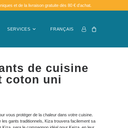
ues et de la livraison gratuite dès 80 € d'achat.
SERVICES
FRANÇAIS
ants de cuisine
t coton uni
pour vous protéger de la chaleur dans votre cuisine.
e les gants traditionnels, Kiza trouvera facilement sa
er Kiza, sera le compagnon idéal pour Keiza, en leur