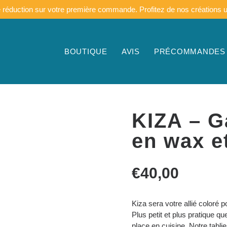
duction sur votre première commande. Profitez de nos créations uniq
BOUTIQUE
AVIS
PRÉCOMMANDES
KIZA – G
en wax e
€
40,00
Kiza sera votre allié coloré 
Plus petit et plus pratique qu
place en cuisine. Notre tabli