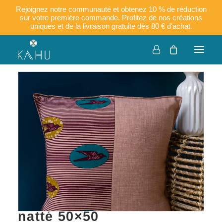
Rejoignez notre communauté et obtenez 10 % de réduction
sur votre première commande. Profitez de nos créations
uniques et de la livraison gratuite dès 80 € d'achat.
KARI – Housse de
coussin en wax et toile
natté 50×50